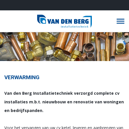
T
o
g
g
l
e
n
VERWARMING
a
v
Van den Berg Installatietechniek verzorgd complete cv
i
installaties m.b.t. nieuwbouw en renovatie van woningen
g
en bedrijfspanden.
a
t
Voor het vervangen van uw cv ketel, leveren en aanbrengen van