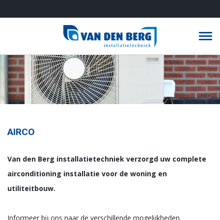
T
o
g
g
l
e
n
AIRCO
a
v
Van den Berg installatietechniek verzorgd uw complete
i
airconditioning installatie voor de woning en
g
utiliteitbouw.
a
t
Informeer bij ons naar de verschillende mogelijkheden.