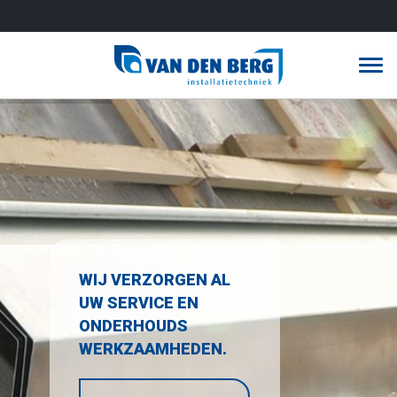
T
o
g
g
l
e
n
a
WIJ VERZORGEN AL
v
UW SERVICE EN
i
ONDERHOUDS
g
WERKZAAMHEDEN.
a
t